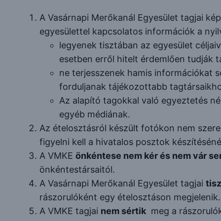
Link
A Vasárnapi Merőkanál Egyesület tagjai kép
egyesülettel kapcsolatos információk a nyi
legyenek tisztában az egyesület céljaiv
esetben erről hitelt érdemlően tudják 
ne terjesszenek hamis információkat s
forduljanak tájékozottabb tagtársaikh
Az alapító tagokkal való egyeztetés n
egyéb médiának.
Az ételosztásról készült fotókon nem szer
figyelni kell a hivatalos posztok készítéséné
A VMKE
önkéntese nem kér és nem vár s
önkéntestársaitól.
A Vasárnapi Merőkanál Egyesület tagjai
tis
rászorulóként egy ételosztáson megjelenik
A VMKE tagjai
nem sértik
meg a rászorulóka