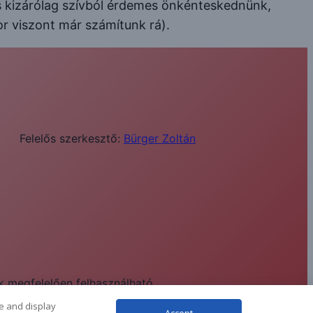
 és kizárólag szívból érdemes önkénteskednünk,
or viszont már számítunk rá).
Felelős szerkesztő:
Bürger Zoltán
ek megfelelően felhasználható.
te and display