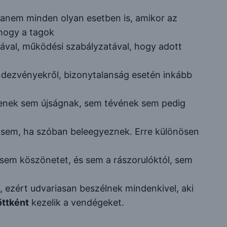
 hanem minden olyan esetben is, amikor az
 hogy a tagok
zatával, működési szabályzatával, hogy adott
endezvényekről, bizonytalanság esetén inkább
gyenek sem újságnak, sem tévének sem pedig
r sem, ha szóban beleegyeznek. Erre különösen
, sem köszönetet, és sem a rászorulóktól, sem
, ezért udvariasan beszélnek mindenkivel, aki
őttként
kezelik a vendégeket.