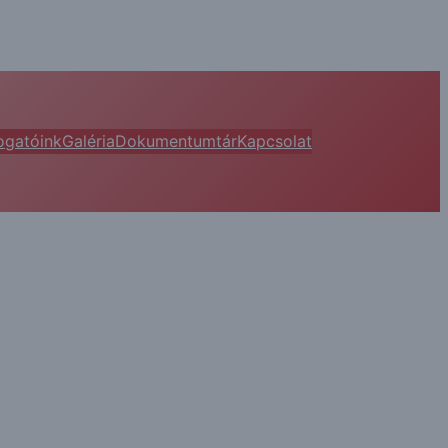
gatóink
Galéria
Dokumentumtár
Kapcsolat