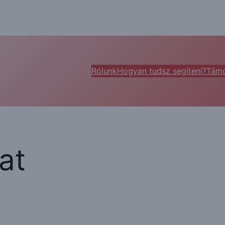
Rólunk
Hogyan tudsz segíteni?
Támo
at