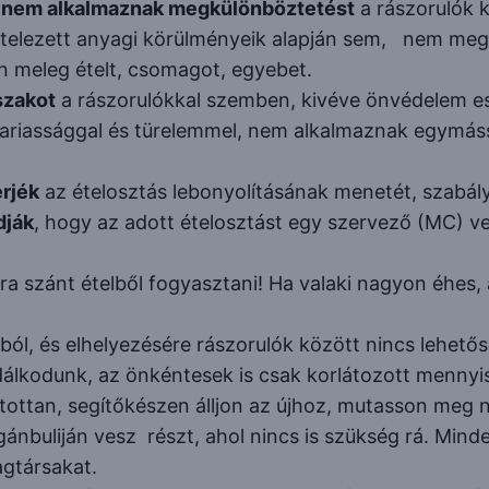
n
nem alkalmaznak megkülönböztetést
a rászorulók k
ételezett anyagi körülményeik alapján sem, nem megy
on meleg ételt, csomagot, egyebet.
őszakot
a rászorulókkal szemben, kivéve önvédelem e
riassággal és türelemmel, nem alkalmaznak egymássa
rjék
az ételosztás lebonyolításának menetét, szabály
dják
, hogy az adott ételosztást egy szervező (MC) vezet
ra szánt ételből fogyasztani! Ha valaki nagyon éhes, a
, és elhelyezésére rászorulók között nincs lehetős
zdálkodunk, az önkéntesek is csak korlátozott mennyi
itottan, segítőkészen álljon az újhoz, mutasson meg 
ánbuliján vesz részt, ahol nincs is szükség rá. Min
agtársakat.