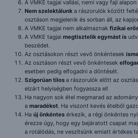
A VMKE tagjai vallási, nemi vagy faji alapo
Nem szelektálunk
a rászorulók között felt
osztáson megjelenik és sorban áll, az kapj
A VMKE tagjai nem alkalmaznak
fizikai er
A VMKE tagjai
megtisztelik egymást is
udva
beszédet.
Az osztásokon részt vevő önkéntesek
isme
Az osztáson részt vevő önkéntesek
elfoga
esetben pedig elfogadni a döntését.
Szigorúan tilos
a rászorulók előtt az osztás
elzárt helyiségben fogyassza el!
Ha nagyon sok étel megmarad az adományból
a
maradékot
. Ha viszont kevés ételből ga
Ha
új önkéntes
érkezik, a régi önkéntes ny
érezze úgy, hogy egy bejáratott csapat mag
a rotálódás, ne veszítsünk emiatt értékes t