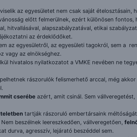
viselik az egyesületet nem csak saját ételosztásain,
lvánosság előtt felmerülnek, ezért különösen fontos,
al, hitvallásával, alapszabályzatával, etikai szabály
tájékoztatni az érdeklődőket.
em az egyesületről, az egyesületi tagokról, sem a r
oz vagy az elnökséghez.
élkül hivatalos nyilatkozatot a VMKE nevében ne te
epelhetnek rászorulók felismerhető arccal, még akko
l.
emmit cserébe
azért, amit csinál. Sem vállveregetést
zteletben
tartják rászoruló embertársaink méltóságát
. Nem beszélnek leereszkedően, vállveregetően,
feln
t durva, agresszív, lejárató beszéddel sem.