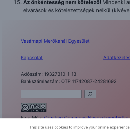
Az önkéntesség nem kötelező!
Mindenki an
elvárások és kötelezettségek nélkül (kivéve
Vasárnapi Merőkanál Egyesület
Kapcsolat
Adatkezelés
Adószám: 19327310-1-13
Bankszámlaszám: OTP 11742087-24281692
Keresés
Ez a Mű a
Creative Commons Nevezd meg! – Ne ad
This site uses cookies to improve your online experience,