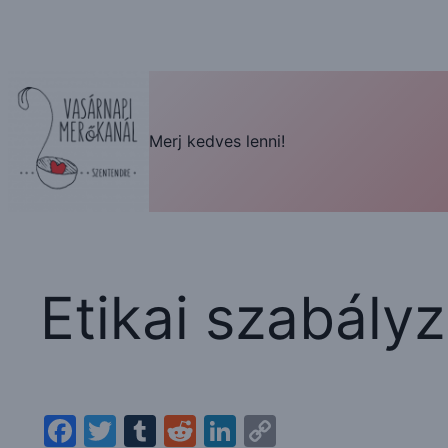
Ugrás
a
tartalomhoz
Merj kedves lenni!
Etikai szabályz
Facebook
Twitter
Tumblr
Reddit
LinkedIn
Copy