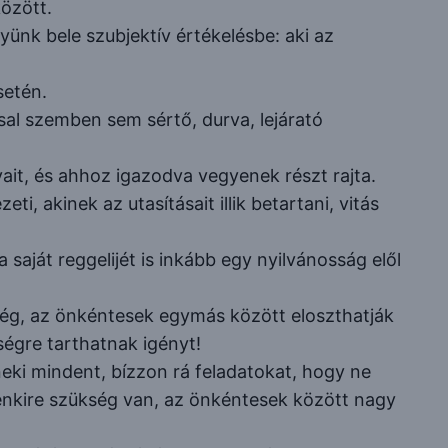
özött.
ünk bele szubjektív értékelésbe: aki az
setén.
l szemben sem sértő, durva, lejárató
ait, és ahhoz igazodva vegyenek részt rajta.
i, akinek az utasításait illik betartani, vitás
 saját reggelijét is inkább egy nyilvánosság elől
ég, az önkéntesek egymás között eloszthatják
ségre tarthatnak igényt!
neki mindent, bízzon rá feladatokat, hogy ne
denkire szükség van, az önkéntesek között nagy