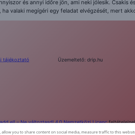
nyiszor és annyi időre jön, ami neki jólesik. Csakis
, ha valaki megígéri egy feladat elvégzését, mert akk
i tájékoztató
Üzemeltető: drip.hu
d el! – Ne változtasd! 4.0 Nemzetközi Licenc
feltételein
 allow you to share content on social media, measure traffic to this websi