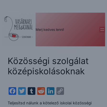
Ugrás
a
tartalomhoz
Merj kedves lenni!
Közösségi szolgálat
középiskolásoknak
Facebook
Twitter
Tumblr
Reddit
LinkedIn
Copy
Link
Teljesítsd nálunk a kötelező iskolai közösségi