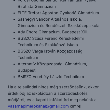
Kőrösi Csoma Sándor Két Tanítási Nyelvű
Baptista Gimnázium
ELTE Trefort Ágoston Gyakorló Gimnázium
Sashegyi Sándor Általános Iskola,
Gimnázium és Rendészeti Szakközépiskola
Ady Endre Gimnázium, Budapest XIII.
BGSZC Szász Ferenc Kereskedelmi
Technikum és Szakképző Iskola
BGSZC Varga István Közgazdasági
Technikum
Alternatív Közgazdasági Gimnázium,
Budapest
BMSZC Verebély László Technikum
Ha a te suliddal nincs még szerződésünk, akkor
érdeklődj az iskoládban a szerződéskötés
módjáról, és a kapott infókat írd meg nekünk a
vasarnapimerokanal@gmail.com
címre!