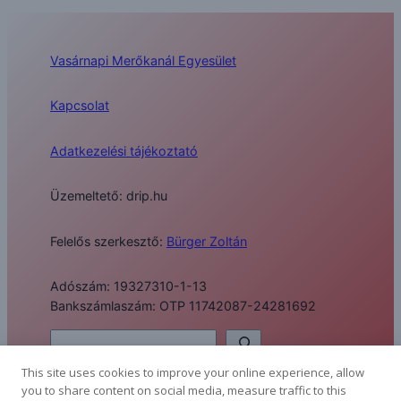
Vasárnapi Merőkanál Egyesület
Kapcsolat
Adatkezelési tájékoztató
Üzemeltető: drip.hu
Felelős szerkesztő:
Bürger Zoltán
Adószám: 19327310-1-13
Bankszámlaszám: OTP 11742087-24281692
Keresés
This site uses cookies to improve your online experience, allow
you to share content on social media, measure traffic to this