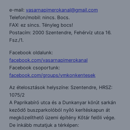
e-mail:
vasarnapimerokanal@gmail.com
Telefon/mobil: nincs. Bocs.
FAX: ez sincs. Tényleg bocs!
Postacím: 2000 Szentendre, Fehérvíz utca 16.
Fsz./1.
Facebook oldalunk:
facebook.com/vasarnapimerokanal
Facebook csoportunk:
facebook.com/groups/vmkonkentesek
Az ételosztások helyszíne: Szentendre, HRSZ:
1075/2
A Paprikabíró utca és a Dunkanyar körút sarkán
keződő buszparkolóból nyíló kerítéskapun át
megközelíthető üzemi építény Kőtár felőli vége.
De inkább mutatjuk a térképen: