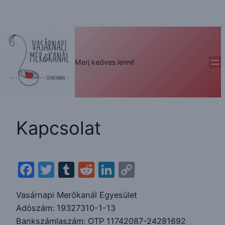
Ugrás
a
tartalomhoz
Merj kedves lenni!
Kapcsolat
Facebook
Twitter
Tumblr
Reddit
LinkedIn
Copy
Link
Vasárnapi Merőkanál Egyesület
Adószám: 19327310-1-13
Bankszámlaszám: OTP 11742087-24281692