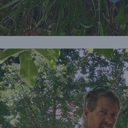
Teherbringára
gyűjtünk!
Olyan sok címre viszünk már ételt, hogy ne
győzzük a meglévő teherbiciklivel. Szükség
van egy másodikra is. Olvasd el a biciklis