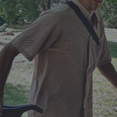
kiszállítás történetét, és ha meggyőztünk
téged, kérlek támogass minket egy kávé va
egy vacsora árával!
Olvass tovább!