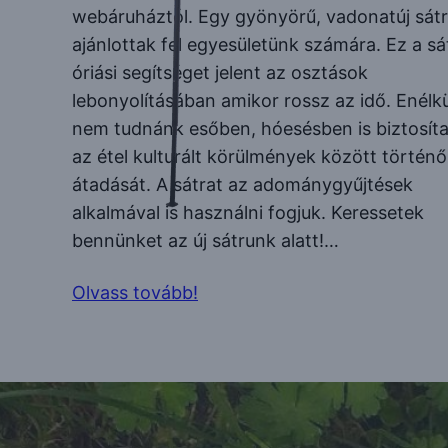
webáruháztól. Egy gyönyörű, vadonatúj sátr
ajánlottak fel egyesületünk számára. Ez a sá
óriási segítséget jelent az osztások
lebonyolításában amikor rossz az idő. Enélkü
nem tudnánk esőben, hóesésben is biztosíta
az étel kulturált körülmények között történő
átadását. A sátrat az adománygyűjtések
alkalmával is használni fogjuk. Keressetek
bennünket az új sátrunk alatt!…
Olvass tovább!
Játék! Játék!