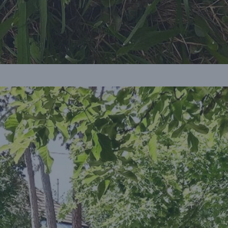
m
ünk