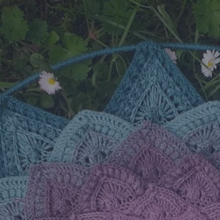
Annak, aki a legnagyobb összeggel támogat
a gyűjtésünket a teherbiciklire, és a
közleménybe beírja az e-mail címét is, egy
VatiKati féle, kerékpárfelnire rögzített
mandalával köszönjük meg az értékes
hozzájárulást.
Olvass tovább!