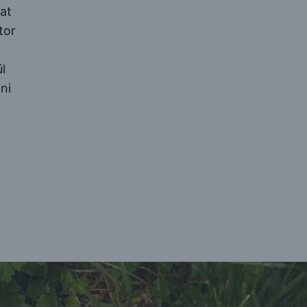
at
tor
l
ni