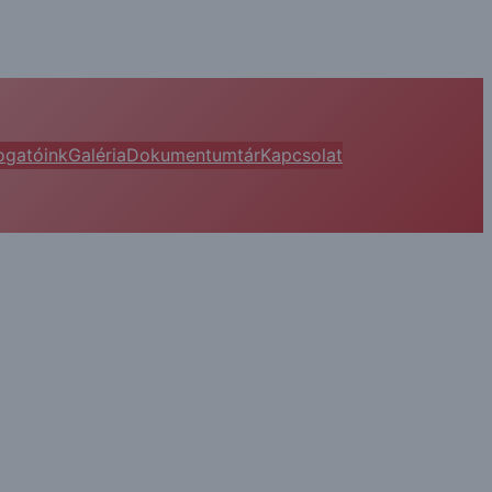
gatóink
Galéria
Dokumentumtár
Kapcsolat