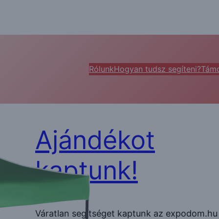
Rólunk
Hogyan tudsz segíteni?
Támo
Ajándékot
kaptunk!
Váratlan segítséget kaptunk az expodom.hu